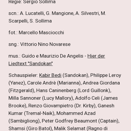
Regie: Sergio Sollima
scn.: A. Lucatelli, G. Mangione, A. Silvestri, M.
Scarpelli, S. Sollima
fot.: Marcello Masciocchi
sng.: Vittorio Nino Novarese
mus.: Guido e Maurizio De Angelis -
Hier der
Liedtext "Sandokan"
Schauspieler:
Kabir Bedi
(Sandokan),
Philippe Leroy
(Yanez), Carole Andrè (Marianna), Andrea Giordana
(Fitzgerald), Hans Caninenberg (Lord Guillonk),
Milla Sannoner (Lucy Mallory), Adolfo Celi (James
Brooke), Renzo Giovampietro (Dr. Kirby), Ganesh
Kumar (Tremal-Naik)
, Mohammed Azad
(Sambigliong), Peter Godfrey Beaumont (Captain),
Shamsi (Giro Batol), Malik Selamat (Ragno di