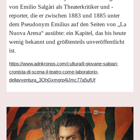
von Emilio Salgàri als Theaterkritiker und -
reporter, die er zwischen 1883 und 1885 unter
dem Pseudonym Emilius auf den Seiten von „La
Nuova Arena“ ausübte: ein Kapitel, das bis heute
wenig bekannt und größtenteils unveröffentlicht
ist.
https://www.adnkronos.com/cultura/il-giovane-salgari-
cronista-di-scena-il-teatro-come-laboratorio-
dellavventura_3OhGxmgrp4iJmc77a5ufUf