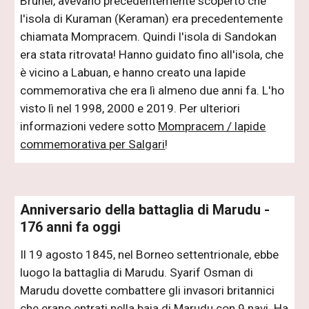
Brunei, avevano precedentemente scoperto che
l'isola di Kuraman (Keraman) era precedentemente
chiamata Mompracem. Quindi l'isola di Sandokan
era stata ritrovata! Hanno guidato fino all'isola, che
è vicino a Labuan, e hanno creato una lapide
commemorativa che era lì almeno due anni fa. L'ho
visto lì nel 1998, 2000 e 2019. Per ulteriori
informazioni vedere sotto
Mompracem / lapide
commemorativa per Salgari
!
Anniversario della battaglia di Marudu -
176 anni fa oggi
Il 19 agosto 1845, nel Borneo settentrionale, ebbe
luogo la battaglia di Marudu. Syarif Osman di
Marudu dovette combattere gli invasori britannici
che erano entrati nella baia di Marudu con 9 navi. Ha