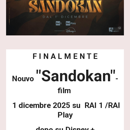
F I N A L M E N T E
"Sandokan"
Nouvo
-
film
1 dicembre 2025 su RAI 1 /RAI
Play
dopo su Disney +